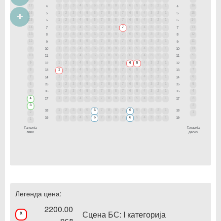
17
1
2
3
4
5
6
7
8
8
7
6
5
4
3
2
1
16
4
4
16
1
2
3
4
5
6
7
8
8
7
6
5
4
3
2
1
15
5
5
15
1
2
3
4
5
6
7
8
8
7
6
5
4
3
2
1
14
6
6
14
1
2
3
4
5
6
7
8
8
7
6
5
4
3
2
1
13
7
7
13
1
2
3
4
5
6
7
8
8
7
6
5
4
3
2
1
12
8
8
12
1
2
3
4
5
6
7
8
8
7
6
5
4
3
2
1
11
9
9
11
1
2
3
4
5
6
7
8
8
7
6
5
4
3
2
1
10
10
10
10
1
2
3
4
5
6
7
8
8
7
6
5
4
3
2
1
9
11
11
9
1
2
3
4
5
6
7
8
8
7
6
5
4
3
2
1
8
12
12
8
1
2
3
4
5
6
7
8
8
7
6
5
4
3
2
1
7
13
13
7
1
2
3
4
5
6
7
8
8
7
6
5
4
3
2
1
6
14
14
6
1
2
3
4
5
6
7
8
8
7
6
5
4
3
2
1
5
15
15
5
1
2
3
4
5
6
7
8
8
7
6
5
4
3
2
1
4
16
16
4
1
2
3
4
5
6
7
8
8
7
6
5
4
3
2
1
3
17
17
3
2
1
2
3
4
5
6
7
8
8
7
6
5
4
3
2
1
18
18
2
1
1
2
3
4
5
6
7
8
8
7
6
5
4
3
2
1
19
19
1
Галерија
Галерија
лево
десно
Легенда цена:
2200.00
Сцена БС: I категорија
x
рсд