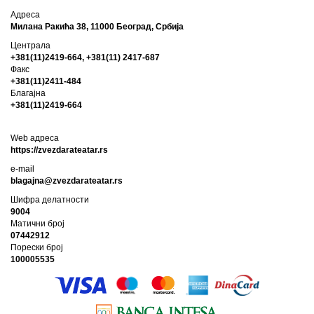
Адреса
Милана Ракића 38, 11000 Београд, Србија
Централа
+381(11)2419-664, +381(11) 2417-687
Факс
+381(11)2411-484
Благајна
+381(11)2419-664
Web адреса
https://zvezdarateatar.rs
e-mail
blagajna@zvezdarateatar.rs
Шифра делатности
9004
Матични број
07442912
Порески број
100005535